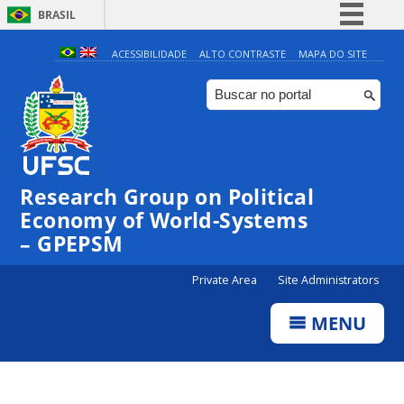
BRASIL
Simplifique!
ACESSIBILIDADE
ALTO CONTRASTE
MAPA DO SITE
Comunica BR
Participe
Acesso à informação
Legislação
Research Group on Political
Canais
Economy of World-Systems
– GPEPSM
Private Area
Site Administrators
MENU