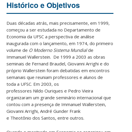
Histórico e Objetivos
Duas décadas atrás, mais precisamente, em 1999,
começou a ser estudada no Departamento de
Economia da UFSC a perspectiva de análise
inaugurada com o lançamento, em 1974, do primeiro
volume de
O Moderno Sistema Mundial
de
Immanuel
Wallerstein
. De 1999 a 2003 as obras
seminais de Fernand Braudel, Giovanni
Arrighi
e do
próprio
Wallerstein
foram debatidas em encontros
semanais que reuniam professores e alunos de
toda a UFSC. Em 2003, os
professores
Nildo
Ouriques
e Pedro Vieira
organizaram um grande seminário internacional que
contou com a presença de Immanuel
Wallerstein
,
Giovanni
Arrighi
, André
Gunder
Frank
e
Theotônio
dos Santos, entre outros.
Quando o mestrado em Economia se organizou em