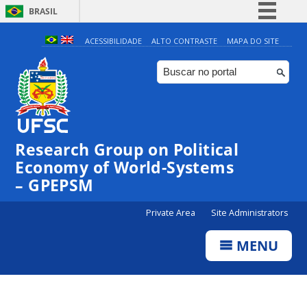
BRASIL
Simplifique!
ACESSIBILIDADE
ALTO CONTRASTE
MAPA DO SITE
Comunica BR
Participe
Acesso à informação
Legislação
Research Group on Political
Canais
Economy of World-Systems
– GPEPSM
Private Area
Site Administrators
MENU