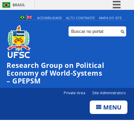
BRASIL
Simplifique!
ACESSIBILIDADE
ALTO CONTRASTE
MAPA DO SITE
Comunica BR
Participe
Acesso à informação
Legislação
Research Group on Political
Canais
Economy of World-Systems
– GPEPSM
Private Area
Site Administrators
MENU