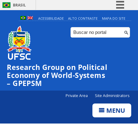
BRASIL
Simplifique!
ACESSIBILIDADE
ALTO CONTRASTE
MAPA DO SITE
Comunica BR
Participe
Acesso à informação
Legislação
Research Group on Political
Canais
Economy of World-Systems
– GPEPSM
Private Area
Site Administrators
MENU